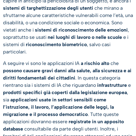
capire in anticipo la pericolosità di un soggetto, e ancora i
sistemi di targhettizzazione degli utenti
che mirano a
sfruttarne alcune caratteristiche vulnerabili come l’età, una
disabilità, o una condizione sociale o economica. Sono
vietati anche i
sistemi di riconoscimento delle emozioni
,
soprattutto se usati
nei luoghi di lavoro o nelle scuole
e i
sistemi di
riconoscimento biometrico
, salvo casi
particolari.
A seguire vi sono le applicazioni IA
a rischio alto
che
possono causare gravi danni alla salute, alla sicurezza e ai
diritti fondamentali dei cittadini
. In questa categoria
rientrano sia i sistemi di IA che riguardano
infrastrutture
e
prodotti specifici già coperti dalla legislazione europea
,
sia
applicazioni usate in settori sensibili come
l’istruzione, il lavoro, l’applicazione delle leggi, la
migrazione e il processo democratico
. Tutte queste
applicazioni dovranno essere
registrate in un apposito
database
consultabile da parte degli utenti. Inoltre, i