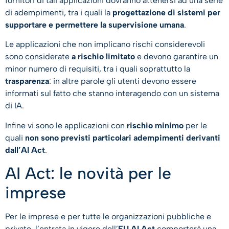
fornitori di tali applicazioni dovranno attenersi ad una serie
di adempimenti, tra i quali la
progettazione di sistemi per
supportare e permettere la supervisione umana
.
Le applicazioni che non implicano rischi considerevoli
sono considerate
a rischio limitato
e devono garantire un
minor numero di requisiti, tra i quali soprattutto la
trasparenza
: in altre parole gli utenti devono essere
informati sul fatto che stanno interagendo con un sistema
di IA.
Infine vi sono le applicazioni con
rischio minimo
per le
quali
non sono previsti particolari adempimenti derivanti
dall’AI Act
.
AI Act: le novità per le
imprese
Per le imprese e per tutte le organizzazioni pubbliche e
private, l’entrata in vigore dell’
EU
AI Act
comporterà una