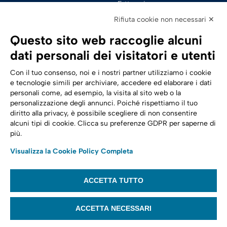
Fatturazione 
Elettronica
Rifiuta cookie non necessari ✕
SPID | Identità Digitale
Questo sito web raccoglie alcuni
Sicurezza Digitale
dati personali dei visitatori e utenti
Cloud
Con il tuo consenso, noi e i nostri partner utilizziamo i cookie
e tecnologie simili per archiviare, accedere ed elaborare i dati
personali come, ad esempio, la visita al sito web o la
Seguici su:
Trasformazione digitale
personalizzazione degli annunci. Poiché rispettiamo il tuo
diritto alla privacy, è possibile scegliere di non consentire
Energia
alcuni tipi di cookie. Clicca su preferenze GDPR per saperne di
più.
Telecomunicazioni
Visualizza la Cookie Policy Completa
Automotive
ACCETTA TUTTO
© 2022,
Tinexta Infocert S.p.A.
– P.IVA 07945211006 – Cap. Sociale €
22.117.536 – REA RM 1064345 – Sede legale: Piazzale Flaminio 1/B, 00196 –
ACCETTA NECESSARI
Roma