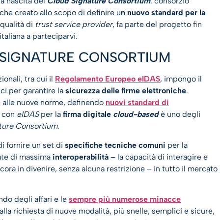
la nascita del
Cloud Signature Consortium
: consorzio
he creato allo scopo di definire u
n nuovo standard per la
 qualità di
trust service provider
, fa parte del progetto fin
italiana a parteciparvi.
D SIGNATURE CONSORTIUM
onali, tra cui il
Regolamento Europeo eIDAS
, impongo il
ici per garantire la
sicurezza delle firme elettroniche
.
 alle nuove norme, definendo
nuovi standard di
 con
eIDAS
per la
firma digitale
cloud-based
è uno degli
ture Consortium
.
di fornire un set di
specifiche tecniche comuni
per la
tate di massima
interoperabilità
– la capacità di interagire e
ncora in divenire, senza alcuna restrizione – in tutto il mercato
ndo degli affari e le
sempre più numerose minacce
 alla richiesta di nuove modalità, più snelle, semplici e sicure,