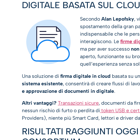
DIGITALE BASATA SUL CLO
Secondo
Alan Lepofsky
, 
spostamento della gran par
indispensabile che le pers
interagiscono. Le
firme dig
ma per aver successo
non
aperto, funzionante su bro
quell’esperienza senza sol
Una soluzione di
firma digitale in cloud
basata su un
sistema esistente
, consentirà di creare flussi di la
e approvazione di documenti in digitale
.
Altri vantaggi?
Transazioni sicure
, documenti da fir
nessun rischio di furto o perdita di
token USB e certif
Providers), niente più Smart Card, lettori e driver da 
RISULTATI RAGGIUNTI OGG