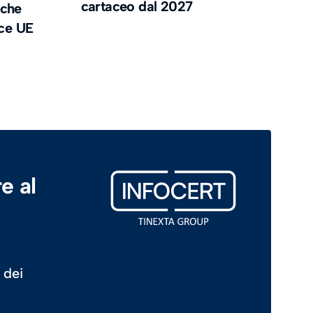
cartaceo dal 2027
 che
nce UE
e al
 dei