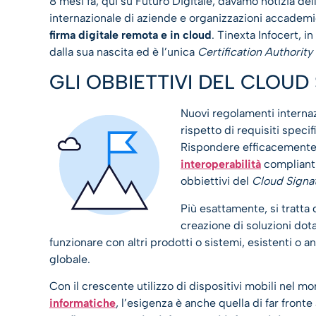
8 mesi fa, qui su Futuro Digitale, davamo notizia del
internazionale di aziende e organizzazioni accademic
firma digitale remota e in cloud
. Tinexta Infocert, in
dalla sua nascita ed è l’unica
Certification Authority
GLI OBBIETTIVI DEL CLOU
Nuovi regolamenti internazi
rispetto di requisiti specif
Rispondere efficacemente
interoperabilità
compliant
obbiettivi del
Cloud Signa
Più esattamente, si tratta 
creazione di soluzioni do
funzionare con altri prodotti o sistemi, esistenti o a
globale.
Con il crescente utilizzo di dispositivi mobili nel mo
informatiche
, l’esigenza è anche quella di far fronte