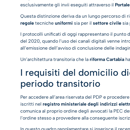
esclusivamente gli invii eseguiti attraverso il
Portale
Questa distinzione deriva da un lungo percorso di ri
regole
tecniche
uniformi
sia per il
settore civile
sia
I protocolli unificati di oggi rappresentano il punto
del 2020, quando l’uso dei canali digitali venne intr
all’emissione dell’avviso di conclusione delle indagin
Un’architettura transitoria che la
riforma Cartabia
ha
I requisiti del domicilio d
periodo transitorio
Per accedere all’area riservata del PDP e procedere al
iscritti nel
registro ministeriale degli indirizzi ele
comunica al proprio ordine degli avvocati la PEC des
l’ordine stesso a provvedere alla conseguente iscriz
In questo quadro regolamentare si inserisce il rece