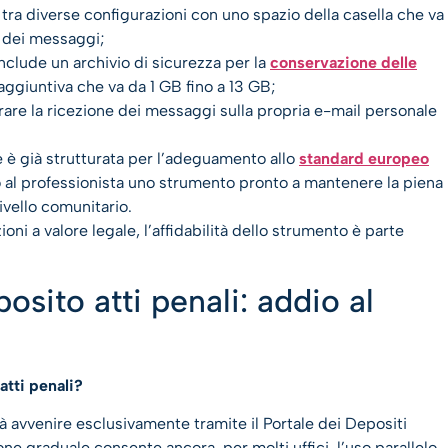
 tra diverse configurazioni con uno spazio della casella che va
a dei messaggi;
nclude un archivio di sicurezza per la
conservazione delle
ggiuntiva che va da 1 GB fino a 13 GB;
rare la ricezione dei messaggi sulla propria e-mail personale
e è già strutturata per l’adeguamento allo
standard europeo
 al professionista uno strumento pronto a mantenere la piena
ivello comunitario.
ni a valore legale, l’affidabilità dello strumento è parte
sito atti penali: addio al
atti penali?
rà avvenire esclusivamente tramite il Portale dei Depositi
one graduale consente ancora, per molti uffici, l’uso parallelo