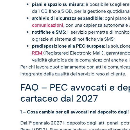
piani e spazio su misura:
è possibile scegliere
da 1 GB fino a 5 GB, per la gestione quotidian
archivio di sicurezza espandibile:
ogni piano i
comunicazioni
, con una capienza autonoma e a
notifiche e SMS:
il servizio permette di monito
o grazie al sistema di notifiche via SMS;
predisposizione alla PEC europea:
la soluzion
REM
(Registered Electronic Mail), garantendo
validità giuridica delle comunicazioni anche a l
Per chi lavora quotidianamente con atti e comunicazio
integrante della qualità del servizio reso al cliente.
FAQ – PEC avvocati e depo
cartaceo dal 2027
1 – Cosa cambia per gli avvocati nel deposito degli 
Dal 1° gennaio 2027 il deposito degli atti penali pot
Penali (PDP). Fino a quella data, un piano di transizi