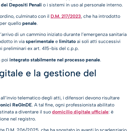
 dei Depositi Penali
o i sistemi in uso al personale interno.
ordino, culminato con il
D.M. 217/2023
, che ha introdotto
 per quello
penale
.
 d’arrivo di un cammino iniziato durante l’emergenza sanitaria
odotto in via
sperimentale
e
limitato
ai soli atti successivi
i preliminari ex art. 415-bis del c.p.p.
 poi
integrato stabilmente nel processo penale
.
igitale e la gestione del
l’invio telematico degli atti, i difensori devono risultare
ttronici ReGInDE
. A tal fine, ogni professionista abilitato
tinata a diventare il suo
domicilio digitale ufficiale
: è
ione nel registro.
nte D.M. 206/2025, che ha spostato in avanti lo scadenziario