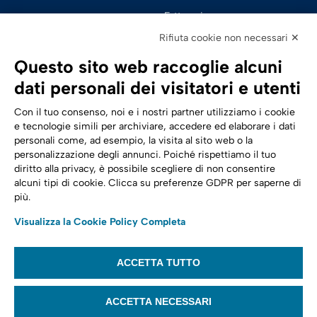
Fatturazione 
Elettronica
Rifiuta cookie non necessari ✕
SPID | Identità Digitale
Questo sito web raccoglie alcuni
Sicurezza Digitale
dati personali dei visitatori e utenti
Cloud
Con il tuo consenso, noi e i nostri partner utilizziamo i cookie
e tecnologie simili per archiviare, accedere ed elaborare i dati
personali come, ad esempio, la visita al sito web o la
Seguici su:
Trasformazione digitale
personalizzazione degli annunci. Poiché rispettiamo il tuo
diritto alla privacy, è possibile scegliere di non consentire
Energia
alcuni tipi di cookie. Clicca su preferenze GDPR per saperne di
più.
Telecomunicazioni
Visualizza la Cookie Policy Completa
Automotive
ACCETTA TUTTO
© 2022,
Tinexta Infocert S.p.A.
– P.IVA 07945211006 – Cap. Sociale €
22.117.536 – REA RM 1064345 – Sede legale: Piazzale Flaminio 1/B, 00196 –
ACCETTA NECESSARI
Roma