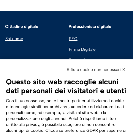
Cittadino digitale
Professionista digitale
Sai come
PEC
Firma Digitale
Fatturazione 
Elettronica
Rifiuta cookie non necessari ✕
SPID | Identità Digitale
Questo sito web raccoglie alcuni
Sicurezza Digitale
dati personali dei visitatori e utenti
Cloud
Con il tuo consenso, noi e i nostri partner utilizziamo i cookie
e tecnologie simili per archiviare, accedere ed elaborare i dati
personali come, ad esempio, la visita al sito web o la
Seguici su:
Trasformazione digitale
personalizzazione degli annunci. Poiché rispettiamo il tuo
diritto alla privacy, è possibile scegliere di non consentire
Energia
alcuni tipi di cookie. Clicca su preferenze GDPR per saperne di