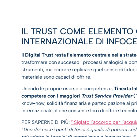
IL TRUST COME ELEMENTO 
INTERNAZIONALE DI INFOC
Il Digital Trust resta l’elemento centrale nella strat
trasformare con successo i processi analogici e portar
strumenti, ma occorre replicare quel senso di fiducia
materiale sono capaci di offrire.
Unendo le proprie risorse e competenze,
Tinexta In
competere con i maggiori
Trust Service Provider
(
know-how, solidità finanziaria e partecipazione ai pri
internazionale, il che consente loro di offrire tecnolo
PER SAPERNE DI PIÙ:
” Siglato l’accordo per l’acqu
“
Uno dei nostri punti di forza è quello di poterci sede
più adatta in termini di compliance e innovazione. E 