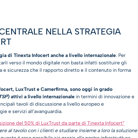
CENTRALE NELLA STRATEGIA
ERT
egia di Tinexta Infocert anche a livello internazionale
. Per
li verso il mondo digitale non basta infatti sostituire gli
 e sicurezza che il rapporto diretto e il contenuto in forma
focert, LuxTrust e Camerfirma, sono oggi in grado
TSP
) attivi a livello internazionale
in termini di innovazione e
ncipali tavoli di discussione a livello europeo e
gie e servizi all’avanguardia.
isizione del 50% di LuxTrust da parte di Tinexta Infocert”
re al tavolo con i clienti e studiare insieme a loro la soluzione
questo è reso possibile sia grazie alla nostra infrastruttura