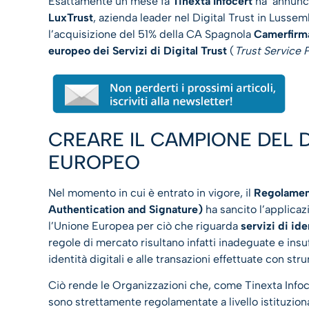
Esattamente un mese fa
Tinexta Infocert
ha annunci
LuxTrust
, azienda leader nel Digital Trust in Luss
l’acquisizione del 51% della CA Spagnola
Camerfirm
europeo dei Servizi di Digital Trust
(
Trust Service 
CREARE IL CAMPIONE DEL D
EUROPEO
Nel momento in cui è entrato in vigore, il
Regolament
Authentication and Signature)
ha sancito l’applicaz
l’Unione Europea per ciò che riguarda
servizi di ide
regole di mercato risultano infatti inadeguate e insuff
identità digitali e alle transazioni effettuate con str
Ciò rende le Organizzazioni che, come Tinexta Infoce
sono strettamente regolamentate a livello istituzio