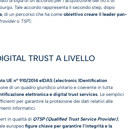
ato la sigla di un accordo per l’acquisizione del 50% di
emburgo. Tale accordo rappresenta il secondo step, dopo
a
, di un percorso che ha come
obiettivo creare il leader pan-
Provider
o
TSP
).
IGITAL TRUST A LIVELLO
o UE n° 910/2014 eIDAS (electronic IDentification
ione di un quadro giuridico unitario e coerente in tutta
ntificazione elettronica e digital trust services
. Le semplici
icienti per garantire la protezione dei dati relativi alle
umenti informatici.
rt in qualità di
QTSP (Qualified Trust Service Provider)
,
nale europeo
figure chiave per garantire l’integrità e la