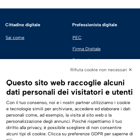
Cittadino digitale
Professionista digitale
Sai come
PEC
Firma Digitale
Fatturazione 
Elettronica
Rifiuta cookie non necessari ✕
SPID | Identità Digitale
Questo sito web raccoglie alcuni
Sicurezza Digitale
dati personali dei visitatori e utenti
Cloud
Con il tuo consenso, noi e i nostri partner utilizziamo i cookie
e tecnologie simili per archiviare, accedere ed elaborare i dati
personali come, ad esempio, la visita al sito web o la
Seguici su:
Trasformazione digitale
personalizzazione degli annunci. Poiché rispettiamo il tuo
diritto alla privacy, è possibile scegliere di non consentire
Energia
alcuni tipi di cookie. Clicca su preferenze GDPR per saperne di