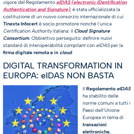
vigore del Regolamento
eIDAS (electronic IDentification
Authentication and Signature)
, è stata ufficializzata la
costituzione di un nuovo consorzio internazionale di cui
Tinexta Infocert
è socio promotore nonché l’unica
Certification Authority
italiana: il
Cloud Signature
Consortium
. Obbiettivo perseguito: definire nuovi
standard di interoperabilità
compliant
con
eIDAS
per la
firma digitale remota e in
cloud
.
DIGITAL TRANSFORMATION IN
EUROPA: eIDAS NON BASTA
Il
Regolamento
eIDAS
ha stabilito delle
norme comuni a tutti i
Paesi dell’Unione
Europea in tema di
transazioni
elettroniche
,