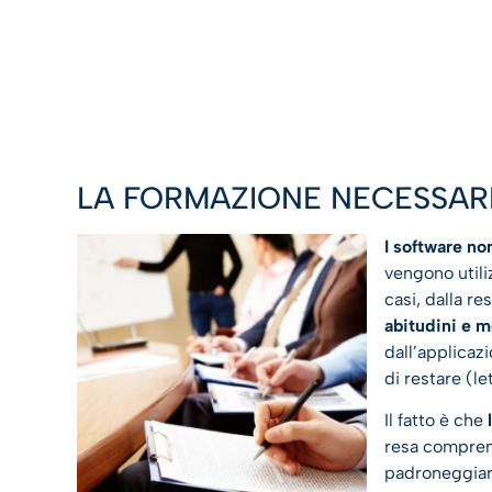
LA FORMAZIONE NECESSARI
I software no
vengono utiliz
casi, dalla r
abitudini e 
dall’applicaz
di restare (le
Il fatto è che
resa comprens
padroneggiarl