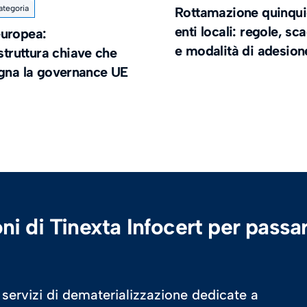
ategoria
Rottamazione quinqui
enti locali: regole, s
uropea:
e modalità di adesion
astruttura chiave che
egna la governance UE
ni di Tinexta Infocert per passar
 servizi di dematerializzazione dedicate a