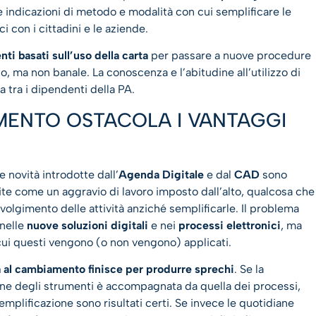
 indicazioni di metodo e modalità con cui semplificare le
i con i cittadini e le aziende.
ti basati sull’uso della carta
per passare a nuove procedure
 ma non banale. La conoscenza e l’abitudine all’utilizzo di
a tra i dipendenti della PA.
MENTO OSTACOLA I VANTAGGI
le novità introdotte dall’
Agenda Digitale
e dal
CAD
sono
te come un aggravio di lavoro imposto dall’alto, qualcosa che
volgimento delle attività anziché semplificarle. Il problema
 nelle
nuove soluzioni digitali
e nei
processi elettronici
, ma
cui questi vengono (o non vengono) applicati.
a al cambiamento finisce per produrre sprechi
. Se la
one degli strumenti è accompagnata da quella dei processi,
emplificazione sono risultati certi. Se invece le quotidiane