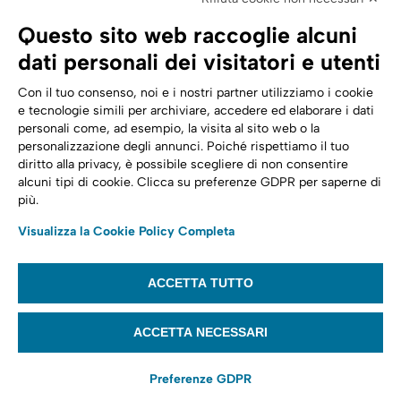
SPID | Identità Digitale
Questo sito web raccoglie alcuni
Sicurezza Digitale
dati personali dei visitatori e utenti
Cloud
Con il tuo consenso, noi e i nostri partner utilizziamo i cookie
e tecnologie simili per archiviare, accedere ed elaborare i dati
personali come, ad esempio, la visita al sito web o la
Seguici su:
Trasformazione digitale
personalizzazione degli annunci. Poiché rispettiamo il tuo
diritto alla privacy, è possibile scegliere di non consentire
Energia
alcuni tipi di cookie. Clicca su preferenze GDPR per saperne di
più.
Telecomunicazioni
Visualizza la Cookie Policy Completa
Automotive
ACCETTA TUTTO
© 2022,
Tinexta Infocert S.p.A.
– P.IVA 07945211006 – Cap. Sociale €
22.117.536 – REA RM 1064345 – Sede legale: Piazzale Flaminio 1/B, 00196 –
ACCETTA NECESSARI
Roma
Preferenze GDPR
Website privacy policy
Cookie policy
Privacy notice