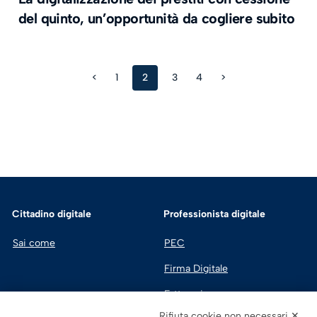
del quinto, un’opportunità da cogliere subito
<
1
2
3
4
>
Cittadino digitale
Professionista digitale
Sai come
PEC
Firma Digitale
Fatturazione 
Elettronica
Rifiuta cookie non necessari ✕