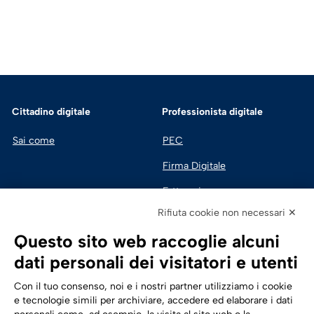
Cittadino digitale
Professionista digitale
Sai come
PEC
Firma Digitale
Fatturazione 
Elettronica
Rifiuta cookie non necessari ✕
SPID | Identità Digitale
Questo sito web raccoglie alcuni
Sicurezza Digitale
dati personali dei visitatori e utenti
Cloud
Con il tuo consenso, noi e i nostri partner utilizziamo i cookie
e tecnologie simili per archiviare, accedere ed elaborare i dati