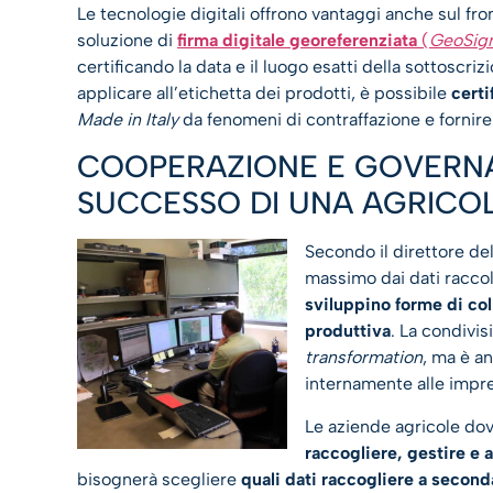
Le tecnologie digitali offrono vantaggi anche sul fron
soluzione di
firma digitale georeferenziata
(
GeoSig
certificando la data e il luogo esatti della sottoscr
applicare all’etichetta dei prodotti, è possibile
certi
Made in Italy
da fenomeni di contraffazione e fornir
COOPERAZIONE E GOVERNAN
SUCCESSO DI UNA AGRICOL
Secondo il direttore de
massimo dai dati racco
sviluppino forme di col
produttiva
. La condivis
transformation
, ma è a
internamente alle impre
Le aziende agricole dov
raccogliere, gestire e a
bisognerà scegliere
quali dati raccogliere a seconda