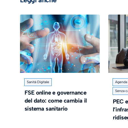
Sanità Digitale
Agenda d
Senza c
FSE online e governance
del dato: come cambia il
PEC e
sistema sanitario
l’infr
ridis