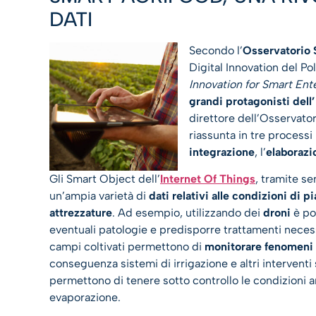
DATI
Secondo l’
Osservatorio 
Digital Innovation del Pol
Innovation for Smart Ent
grandi protagonisti dell
direttore dell’Osservator
riassunta in tre processi p
integrazione
, l’
elaborazi
Gli Smart Object dell’
Internet Of Things
, tramite s
un’ampia varietà di
dati relativi alle
condizioni di pia
attrezzature
. Ad esempio, utilizzando dei
droni
è po
eventuali patologie e predisporre trattamenti necessa
campi coltivati permettono di
monitorare fenomeni a
conseguenza sistemi di irrigazione e altri interventi
permettono di tenere sotto controllo le condizioni amb
evaporazione.