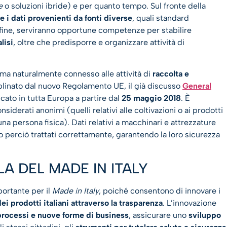
e
o soluzioni ibride) e per quanto tempo. Sul fronte della
 i dati provenienti da fonti diverse
, quali standard
fine, serviranno opportune competenze per stabilire
lisi
, oltre che predisporre e organizzare attività di
ema naturalmente connesso alle attività di
raccolta e
iplinato dal nuovo Regolamento UE, il già discusso
General
icato in tutta Europa a partire dal
25 maggio 2018
. È
derati anonimi (quelli relativi alle coltivazioni o ai prodotti
una persona fisica). Dati relativi a macchinari e attrezzature
o perciò trattati correttamente, garantendo la loro sicurezza
LA DEL MADE IN ITALY
ortante per il
Made in Italy
, poiché consentono di innovare i
i prodotti italiani attraverso la trasparenza
. L’innovazione
processi e nuove forme di business
, assicurare uno
sviluppo