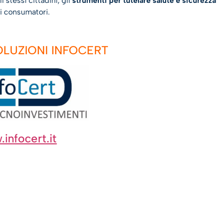
i stessi cittadini, gli
strumenti per tutelare salute e sicurezza
ei consumatori.
OLUZIONI INFOCERT
infocert.it