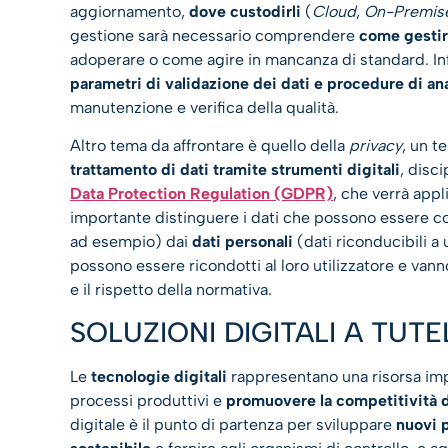
aggiornamento,
dove custodirli
(
Cloud
,
On-Premis
gestione sarà necessario comprendere
come gestire
adoperare o come agire in mancanza di standard. In
parametri di validazione dei dati e procedure di ana
manutenzione e verifica della qualità.
Altro tema da affrontare è quello della
privacy
, un t
trattamento di dati tramite strumenti digitali
, disc
Data Protection Regulation (GDPR)
, che verrà appl
importante distinguere i dati che possono essere consi
ad esempio) dai
dati personali
(dati riconducibili a 
possono essere ricondotti al loro utilizzatore e vann
e il rispetto della normativa.
SOLUZIONI DIGITALI A TUTE
Le
tecnologie digitali
rappresentano una risorsa imp
processi produttivi e
promuovere la competitività de
digitale è il punto di partenza per sviluppare
nuovi 