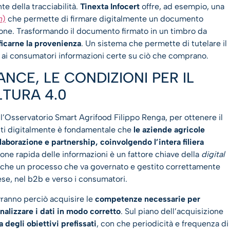
te della tracciabilità.
Tinexta Infocert
offre, ad esempio, una
n
)
che permette di firmare digitalmente un documento
izione. Trasformando il documento firmato in un timbro da
ficarne la provenienza
. Un sistema che permette di tutelare il
e ai consumatori informazioni certe su ciò che comprano.
CE, LE CONDIZIONI PER IL
TURA 4.0
ll’Osservatorio Smart Agrifood Filippo Renga, per ottenere il
lti digitalmente è fondamentale che
le aziende agricole
laborazione e partnership, coinvolgendo l’intera filiera
ione rapida delle informazioni è un fattore chiave della
digital
nche un processo che va governato e gestito correttamente
se, nel b2b e verso i consumatori.
ranno perciò acquisire le
competenze necessarie per
nalizzare i dati in modo corretto
. Sul piano dell’acquisizione
 degli obiettivi prefissati
, con che periodicità e frequenza di