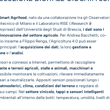
Smart Agrifood
, nato da una collaborazione tra gli Osservatori
itecnico di Milano e il Laboratorio RISE (
Research &
erprises
) dell’Università degli Studi di Brescia,
i dati sono i
’innovazione del settore agricolo
. Per Andrea Bacchetti, co-
io insieme a Filippo Renga, l’Agricoltura 4.0 può esser
rincipali: l’
acquisizione dei dati
, la loro
gestione e
one
e l’
analisi
.
ensori e connessi a Internet, permettono di raccogliere
nte e terreni agricoli, stalle e animali, macchinari e
ssibile monitorare le coltivazioni, rilevare immediatamente
ri a neutralizzarle. Appositi sensori posizionati lungo i
tmosferici, clima, condizioni del terreno
e regolare di
 sui campi. Nel
settore vinicolo
,
tappi e sensori intelligenti
ientali all’interno delle botti: temperatura, umidità, livelli di