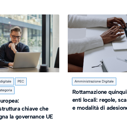
igitale
PEC
Amministrazione Digitale
ategoria
Rottamazione quinqui
enti locali: regole, s
uropea:
e modalità di adesion
astruttura chiave che
egna la governance UE