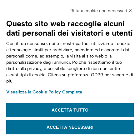
Fatturazione 
Elettronica
Rifiuta cookie non necessari ✕
SPID | Identità Digitale
Questo sito web raccoglie alcuni
Sicurezza Digitale
dati personali dei visitatori e utenti
Cloud
Con il tuo consenso, noi e i nostri partner utilizziamo i cookie
e tecnologie simili per archiviare, accedere ed elaborare i dati
personali come, ad esempio, la visita al sito web o la
Seguici su:
Trasformazione digitale
personalizzazione degli annunci. Poiché rispettiamo il tuo
diritto alla privacy, è possibile scegliere di non consentire
Energia
alcuni tipi di cookie. Clicca su preferenze GDPR per saperne di
più.
Telecomunicazioni
Visualizza la Cookie Policy Completa
Automotive
ACCETTA TUTTO
© 2022,
Tinexta Infocert S.p.A.
– P.IVA 07945211006 – Cap. Sociale €
22.117.536 – REA RM 1064345 – Sede legale: Piazzale Flaminio 1/B, 00196 –
ACCETTA NECESSARI
Roma