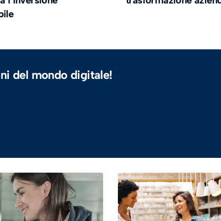
a l’inversione
trasformazione azien
bile
ni del mondo digitale!