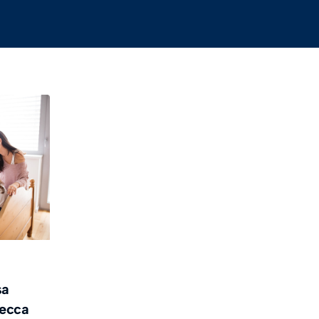
sa
secca