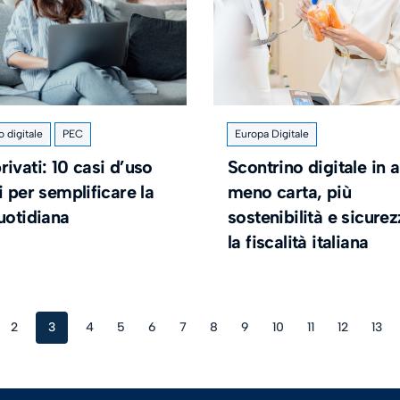
o digitale
PEC
Europa Digitale
ivati: 10 casi d’uso
Scontrino digitale in a
i per semplificare la
meno carta, più
uotidiana
sostenibilità e sicure
la fiscalità italiana
2
3
4
5
6
7
8
9
10
11
12
13