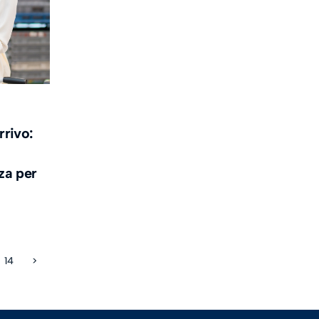
rrivo:
zza per
14
>