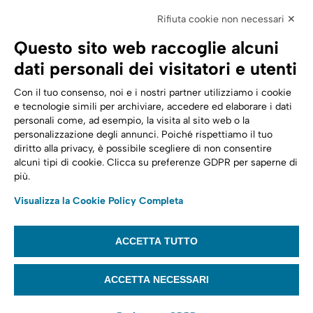
Elettronica
Rifiuta cookie non necessari ✕
SPID | Identità Digitale
Questo sito web raccoglie alcuni
Sicurezza Digitale
dati personali dei visitatori e utenti
Cloud
Con il tuo consenso, noi e i nostri partner utilizziamo i cookie
e tecnologie simili per archiviare, accedere ed elaborare i dati
personali come, ad esempio, la visita al sito web o la
Seguici su:
Trasformazione digitale
personalizzazione degli annunci. Poiché rispettiamo il tuo
diritto alla privacy, è possibile scegliere di non consentire
Energia
alcuni tipi di cookie. Clicca su preferenze GDPR per saperne di
più.
Telecomunicazioni
Visualizza la Cookie Policy Completa
Automotive
ACCETTA TUTTO
© 2022,
Tinexta Infocert S.p.A.
– P.IVA 07945211006 – Cap. Sociale €
22.117.536 – REA RM 1064345 – Sede legale: Piazzale Flaminio 1/B, 00196 –
ACCETTA NECESSARI
Roma