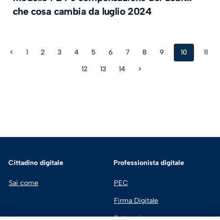
che cosa cambia da luglio 2024
<
1
2
3
4
5
6
7
8
9
10
11
12
13
14
>
Cittadino digitale
Professionista digitale
Sai come
PEC
Firma Digitale
Fatturazione 