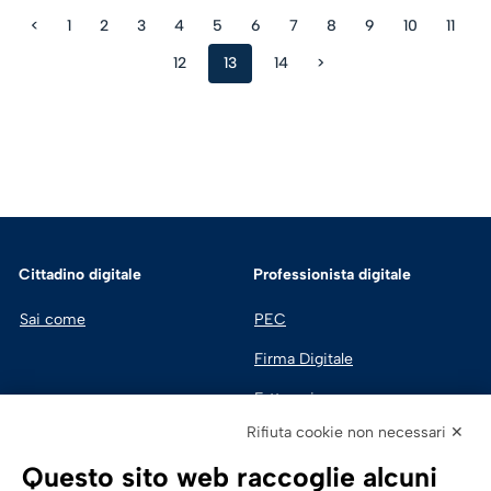
<
1
2
3
4
5
6
7
8
9
10
11
12
13
14
>
Cittadino digitale
Professionista digitale
Sai come
PEC
Firma Digitale
Fatturazione 
Elettronica
Rifiuta cookie non necessari ✕
SPID | Identità Digitale
Questo sito web raccoglie alcuni