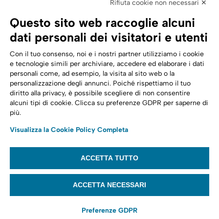
Rifiuta cookie non necessari ✕
SPID | Identità Digitale
Questo sito web raccoglie alcuni
Sicurezza Digitale
dati personali dei visitatori e utenti
Cloud
Con il tuo consenso, noi e i nostri partner utilizziamo i cookie
e tecnologie simili per archiviare, accedere ed elaborare i dati
personali come, ad esempio, la visita al sito web o la
Seguici su:
Trasformazione digitale
personalizzazione degli annunci. Poiché rispettiamo il tuo
diritto alla privacy, è possibile scegliere di non consentire
Energia
alcuni tipi di cookie. Clicca su preferenze GDPR per saperne di
più.
Telecomunicazioni
Visualizza la Cookie Policy Completa
Automotive
ACCETTA TUTTO
© 2022,
Tinexta Infocert S.p.A.
– P.IVA 07945211006 – Cap. Sociale €
22.117.536 – REA RM 1064345 – Sede legale: Piazzale Flaminio 1/B, 00196 –
ACCETTA NECESSARI
Roma
Preferenze GDPR
Website privacy policy
Cookie policy
Privacy notice