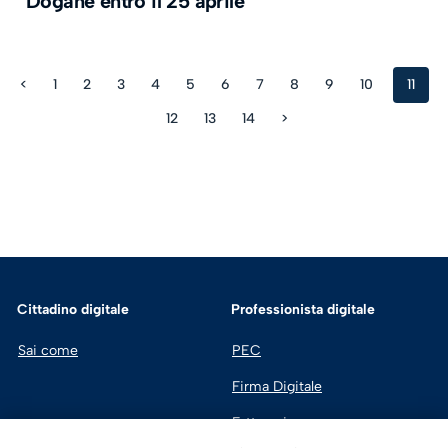
Dogane entro il 25 aprile
<
1
2
3
4
5
6
7
8
9
10
11
12
13
14
>
Cittadino digitale
Professionista digitale
Sai come
PEC
Firma Digitale
Fatturazione 
Elettronica