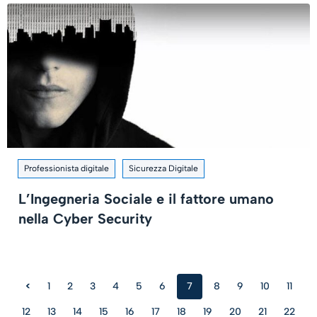
Professionista digitale
Sicurezza Digitale
L’Ingegneria Sociale e il fattore umano
nella Cyber Security
<
1
2
3
4
5
6
7
8
9
10
11
12
13
14
15
16
17
18
19
20
21
22