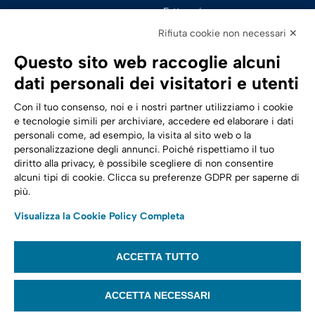
Fatturazione 
Elettronica
Rifiuta cookie non necessari ✕
SPID | Identità Digitale
Questo sito web raccoglie alcuni
Sicurezza Digitale
dati personali dei visitatori e utenti
Cloud
Con il tuo consenso, noi e i nostri partner utilizziamo i cookie
e tecnologie simili per archiviare, accedere ed elaborare i dati
personali come, ad esempio, la visita al sito web o la
Seguici su:
Trasformazione digitale
personalizzazione degli annunci. Poiché rispettiamo il tuo
diritto alla privacy, è possibile scegliere di non consentire
Energia
alcuni tipi di cookie. Clicca su preferenze GDPR per saperne di
più.
Telecomunicazioni
Visualizza la Cookie Policy Completa
Automotive
ACCETTA TUTTO
© 2022,
Tinexta Infocert S.p.A.
– P.IVA 07945211006 – Cap. Sociale €
22.117.536 – REA RM 1064345 – Sede legale: Piazzale Flaminio 1/B, 00196 –
ACCETTA NECESSARI
Roma