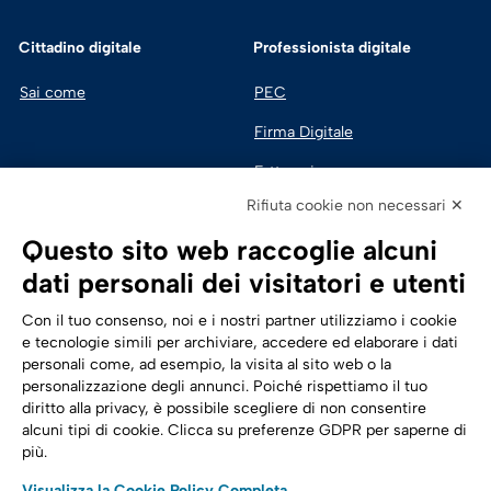
Cittadino digitale
Professionista digitale
Sai come
PEC
Firma Digitale
Fatturazione 
Elettronica
Rifiuta cookie non necessari ✕
SPID | Identità Digitale
Questo sito web raccoglie alcuni
Sicurezza Digitale
dati personali dei visitatori e utenti
Cloud
Con il tuo consenso, noi e i nostri partner utilizziamo i cookie
e tecnologie simili per archiviare, accedere ed elaborare i dati
personali come, ad esempio, la visita al sito web o la
Seguici su:
Trasformazione digitale
personalizzazione degli annunci. Poiché rispettiamo il tuo
diritto alla privacy, è possibile scegliere di non consentire
Energia
alcuni tipi di cookie. Clicca su preferenze GDPR per saperne di
più.
Telecomunicazioni
Visualizza la Cookie Policy Completa