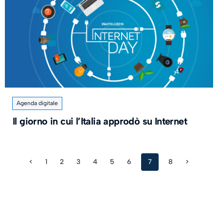
Agenda digitale
Il giorno in cui l’Italia approdò su Internet
<
1
2
3
4
5
6
7
8
>