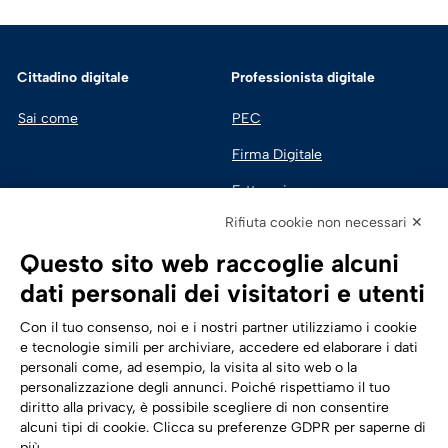
Cittadino digitale
Professionista digitale
Sai come
PEC
Firma Digitale
Fatturazione 
Elettronica
Rifiuta cookie non necessari ✕
SPID | Identità Digitale
Questo sito web raccoglie alcuni
Sicurezza Digitale
dati personali dei visitatori e utenti
Cloud
Con il tuo consenso, noi e i nostri partner utilizziamo i cookie
e tecnologie simili per archiviare, accedere ed elaborare i dati
personali come, ad esempio, la visita al sito web o la
Seguici su:
Trasformazione digitale
personalizzazione degli annunci. Poiché rispettiamo il tuo
diritto alla privacy, è possibile scegliere di non consentire
Energia
alcuni tipi di cookie. Clicca su preferenze GDPR per saperne di
più.