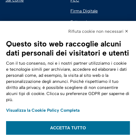
Sai come
PEC
Firma Digitale
Fatturazione 
Elettronica
Rifiuta cookie non necessari ✕
SPID | Identità Digitale
Questo sito web raccoglie alcuni
Sicurezza Digitale
dati personali dei visitatori e utenti
Cloud
Con il tuo consenso, noi e i nostri partner utilizziamo i cookie
e tecnologie simili per archiviare, accedere ed elaborare i dati
personali come, ad esempio, la visita al sito web o la
Seguici su:
Trasformazione digitale
personalizzazione degli annunci. Poiché rispettiamo il tuo
diritto alla privacy, è possibile scegliere di non consentire
Energia
alcuni tipi di cookie. Clicca su preferenze GDPR per saperne di
più.
Telecomunicazioni
Visualizza la Cookie Policy Completa
Automotive
ACCETTA TUTTO