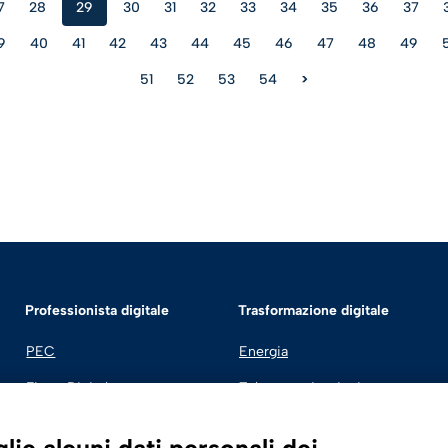
7
28
29
30
31
32
33
34
35
36
37
9
40
41
42
43
44
45
46
47
48
49
51
52
53
54
>
Professionista digitale
Trasformazione digitale
PEC
Energia
Firma Digitale
Telecomunicazioni
Fatturazione Elettronica
Automotive