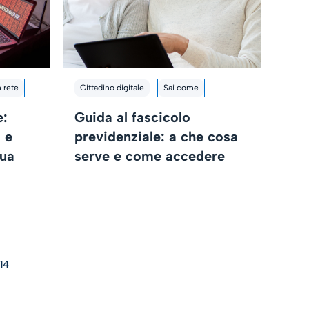
n rete
Cittadino digitale
Sai come
e:
Guida al fascicolo
 e
previdenziale: a che cosa
tua
serve e come accedere
14