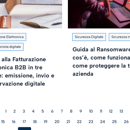
ione Elettronica
Sicurezza Digitale
Sicurezza i
nista digitale
Guida al Ransomwar
cos’è, come funziona
alla Fatturazione
come proteggere la 
onica B2B in tre
azienda
: emissione, invio e
rvazione digitale
1
2
3
4
5
6
7
8
9
10
11
12
13
15
16
17
18
19
20
21
22
23
24
25
26