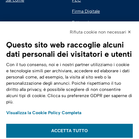
Sai come
PEC
Firma Digitale
Fatturazione 
Elettronica
Rifiuta cookie non necessari ✕
SPID | Identità Digitale
Questo sito web raccoglie alcuni
Sicurezza Digitale
dati personali dei visitatori e utenti
Cloud
Con il tuo consenso, noi e i nostri partner utilizziamo i cookie
e tecnologie simili per archiviare, accedere ed elaborare i dati
personali come, ad esempio, la visita al sito web o la
Seguici su:
Trasformazione digitale
personalizzazione degli annunci. Poiché rispettiamo il tuo
diritto alla privacy, è possibile scegliere di non consentire
Energia
alcuni tipi di cookie. Clicca su preferenze GDPR per saperne di
più.
Telecomunicazioni
Visualizza la Cookie Policy Completa
Automotive
ACCETTA TUTTO