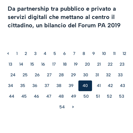
Da partnership tra pubblico e privato a
servizi digitali che mettano al centro il
cittadino, un bilancio del Forum PA 2019
<
1
2
3
4
5
6
7
8
9
10
11
12
13
14
15
16
17
18
19
20
21
22
23
24
25
26
27
28
29
30
31
32
33
34
35
36
37
38
39
40
41
42
43
44
45
46
47
48
49
50
51
52
53
54
>