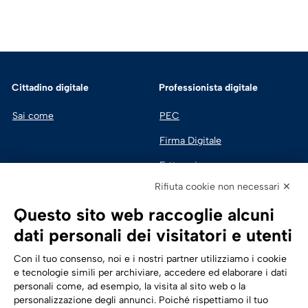
Cittadino digitale
Professionista digitale
Sai come
PEC
Firma Digitale
Fatturazione 
Elettronica
Rifiuta cookie non necessari ✕
SPID | Identità Digitale
Questo sito web raccoglie alcuni
Sicurezza Digitale
dati personali dei visitatori e utenti
Cloud
Con il tuo consenso, noi e i nostri partner utilizziamo i cookie
e tecnologie simili per archiviare, accedere ed elaborare i dati
personali come, ad esempio, la visita al sito web o la
Seguici su:
Trasformazione digitale
personalizzazione degli annunci. Poiché rispettiamo il tuo