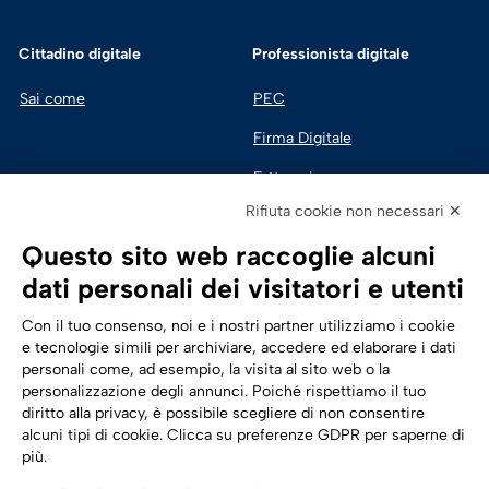
Cittadino digitale
Professionista digitale
Sai come
PEC
Firma Digitale
Fatturazione 
Elettronica
Rifiuta cookie non necessari ✕
SPID | Identità Digitale
Questo sito web raccoglie alcuni
Sicurezza Digitale
dati personali dei visitatori e utenti
Cloud
Con il tuo consenso, noi e i nostri partner utilizziamo i cookie
e tecnologie simili per archiviare, accedere ed elaborare i dati
personali come, ad esempio, la visita al sito web o la
Seguici su:
Trasformazione digitale
personalizzazione degli annunci. Poiché rispettiamo il tuo
diritto alla privacy, è possibile scegliere di non consentire
Energia
alcuni tipi di cookie. Clicca su preferenze GDPR per saperne di
più.
Telecomunicazioni