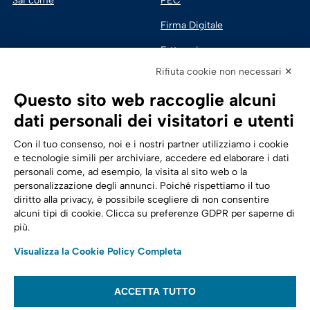
Sai come
PEC
Firma Digitale
Fatturazione 
Elettronica
Rifiuta cookie non necessari ✕
SPID | Identità Digitale
Questo sito web raccoglie alcuni
Sicurezza Digitale
dati personali dei visitatori e utenti
Cloud
Con il tuo consenso, noi e i nostri partner utilizziamo i cookie
e tecnologie simili per archiviare, accedere ed elaborare i dati
personali come, ad esempio, la visita al sito web o la
Seguici su:
Trasformazione digitale
personalizzazione degli annunci. Poiché rispettiamo il tuo
diritto alla privacy, è possibile scegliere di non consentire
Energia
alcuni tipi di cookie. Clicca su preferenze GDPR per saperne di
più.
Telecomunicazioni
Visualizza la Cookie Policy Completa
Automotive
ACCETTA TUTTO