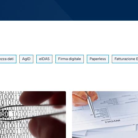
ezza dati
AgID
eIDAS
Firma digitale
Paperless
Fatturazione 