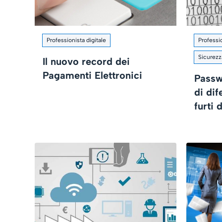
Professionista digitale
Professio
Sicurezz
Il nuovo record dei
Pagamenti Elettronici
Passw
di dif
furti 