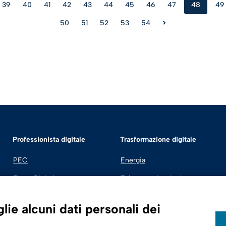
39
40
41
42
43
44
45
46
47
48
49
50
51
52
53
54
>
Professionista digitale
Trasformazione digitale
PEC
Energia
Firma Digitale
Telecomunicazioni
Fatturazione Elettronica
Automotive
ie alcuni dati personali dei
SPID | Identità Digitale