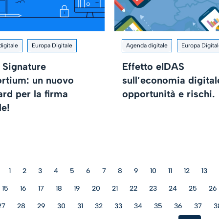
igitale
Europa Digitale
Agenda digitale
Europa Digita
 Signature
Effetto eIDAS
rtium: un nuovo
sull’economia digital
rd per la firma
opportunità e rischi.
le!
1
2
3
4
5
6
7
8
9
10
11
12
13
15
16
17
18
19
20
21
22
23
24
25
26
27
28
29
30
31
32
33
34
35
36
37
3