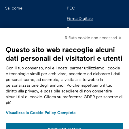
Sai come
PEC
Firma Digitale
Fatturazione 
Elettronica
Rifiuta cookie non necessari ✕
SPID | Identità Digitale
Questo sito web raccoglie alcuni
Sicurezza Digitale
dati personali dei visitatori e utenti
Cloud
Con il tuo consenso, noi e i nostri partner utilizziamo i cookie
e tecnologie simili per archiviare, accedere ed elaborare i dati
personali come, ad esempio, la visita al sito web o la
Seguici su:
Trasformazione digitale
personalizzazione degli annunci. Poiché rispettiamo il tuo
diritto alla privacy, è possibile scegliere di non consentire
Energia
alcuni tipi di cookie. Clicca su preferenze GDPR per saperne di
più.
Telecomunicazioni
Visualizza la Cookie Policy Completa
Automotive