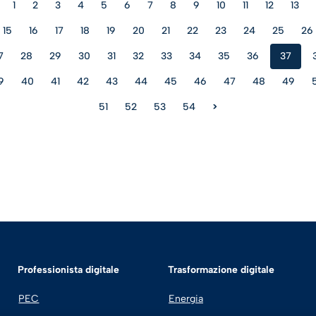
1
2
3
4
5
6
7
8
9
10
11
12
13
15
16
17
18
19
20
21
22
23
24
25
26
7
28
29
30
31
32
33
34
35
36
37
9
40
41
42
43
44
45
46
47
48
49
51
52
53
54
>
Professionista digitale
Trasformazione digitale
PEC
Energia