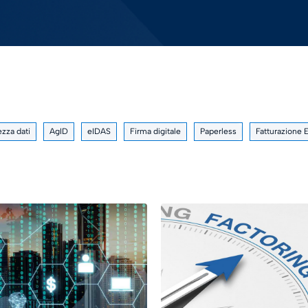
ezza dati
AgID
eIDAS
Firma digitale
Paperless
Fatturazione 