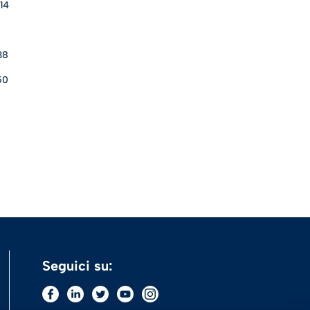
14
38
50
Seguici su: