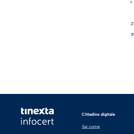
<
2
3
Cittadino digitale
Sai come