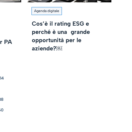
Agenda digitale
Cos’è il rating ESG e
perché è una grande
opportunità per le
er PA
aziende?￼
14
38
50