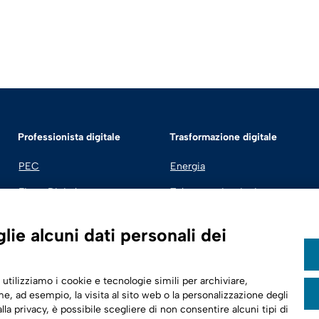
Professionista digitale
Trasformazione digitale
PEC
Energia
Firma Digitale
Telecomunicazioni
Fatturazione Elettronica
Automotive
ie alcuni dati personali dei
SPID | Identità Digitale
Sicurezza Digitale
 utilizziamo i cookie e tecnologie simili per archiviare,
Cloud
e, ad esempio, la visita al sito web o la personalizzazione degli
lla privacy, è possibile scegliere di non consentire alcuni tipi di