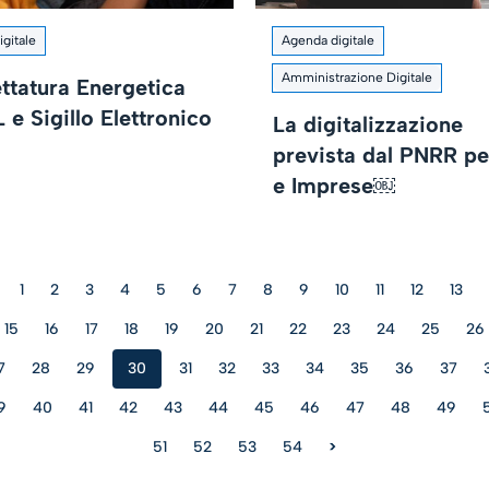
igitale
Agenda digitale
Amministrazione Digitale
ettatura Energetica
e Sigillo Elettronico
La digitalizzazione
prevista dal PNRR p
e Imprese￼
1
2
3
4
5
6
7
8
9
10
11
12
13
15
16
17
18
19
20
21
22
23
24
25
26
7
28
29
30
31
32
33
34
35
36
37
9
40
41
42
43
44
45
46
47
48
49
51
52
53
54
>