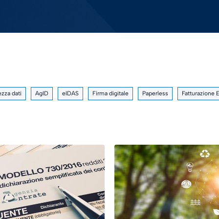
ezza dati
AgID
eIDAS
Firma digitale
Paperless
Fatturazione 