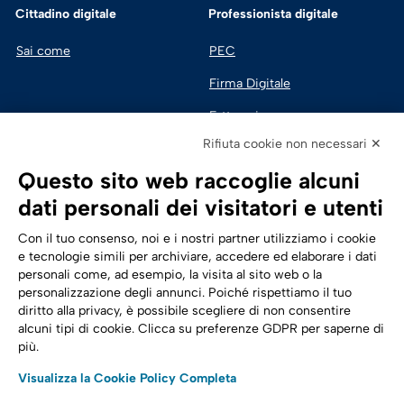
Cittadino digitale
Professionista digitale
Sai come
PEC
Firma Digitale
Fatturazione 
Elettronica
Rifiuta cookie non necessari ✕
SPID | Identità Digitale
Questo sito web raccoglie alcuni
Sicurezza Digitale
dati personali dei visitatori e utenti
Cloud
Con il tuo consenso, noi e i nostri partner utilizziamo i cookie
e tecnologie simili per archiviare, accedere ed elaborare i dati
personali come, ad esempio, la visita al sito web o la
Seguici su:
Trasformazione digitale
personalizzazione degli annunci. Poiché rispettiamo il tuo
diritto alla privacy, è possibile scegliere di non consentire
Energia
alcuni tipi di cookie. Clicca su preferenze GDPR per saperne di
più.
Telecomunicazioni
Visualizza la Cookie Policy Completa
Automotive