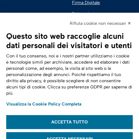
Firma Digitale
Fatturazione 
Elettronica
Rifiuta cookie non necessari ✕
SPID | Identità Digitale
Questo sito web raccoglie alcuni
Sicurezza Digitale
dati personali dei visitatori e utenti
Cloud
Con il tuo consenso, noi e i nostri partner utilizziamo i cookie
e tecnologie simili per archiviare, accedere ed elaborare i dati
personali come, ad esempio, la visita al sito web o la
Seguici su:
Trasformazione digitale
personalizzazione degli annunci. Poiché rispettiamo il tuo
diritto alla privacy, è possibile scegliere di non consentire
Energia
alcuni tipi di cookie. Clicca su preferenze GDPR per saperne di
più.
Telecomunicazioni
Visualizza la Cookie Policy Completa
Automotive
ACCETTA TUTTO
© 2022,
Tinexta Infocert S.p.A.
– P.IVA 07945211006 – Cap. Sociale €
22.117.536 – REA RM 1064345 – Sede legale: Piazzale Flaminio 1/B, 00196 –