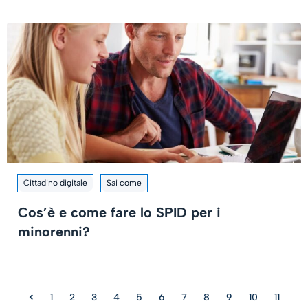
Cittadino digitale
Sai come
Cos’è e come fare lo SPID per i
minorenni?
<
1
2
3
4
5
6
7
8
9
10
11