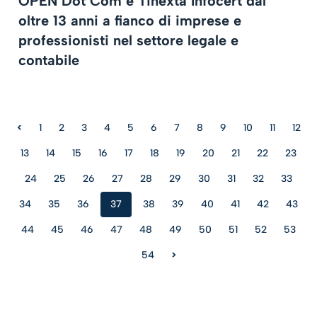
OPEN Dot Com e Tinexta Infocert dal
oltre 13 anni a fianco di imprese e
professionisti nel settore legale e
contabile
<
1
2
3
4
5
6
7
8
9
10
11
12
13
14
15
16
17
18
19
20
21
22
23
24
25
26
27
28
29
30
31
32
33
34
35
36
37
38
39
40
41
42
43
44
45
46
47
48
49
50
51
52
53
54
>