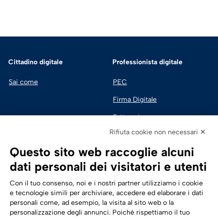
Cittadino digitale
Professionista digitale
Sai come
PEC
Firma Digitale
Fatturazione 
Elettronica
Rifiuta cookie non necessari ✕
SPID | Identità Digitale
Questo sito web raccoglie alcuni
Sicurezza Digitale
dati personali dei visitatori e utenti
Cloud
Con il tuo consenso, noi e i nostri partner utilizziamo i cookie
e tecnologie simili per archiviare, accedere ed elaborare i dati
personali come, ad esempio, la visita al sito web o la
Seguici su:
Trasformazione digitale
personalizzazione degli annunci. Poiché rispettiamo il tuo