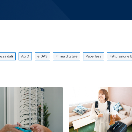
ezza dati
AgID
eIDAS
Firma digitale
Paperless
Fatturazione 