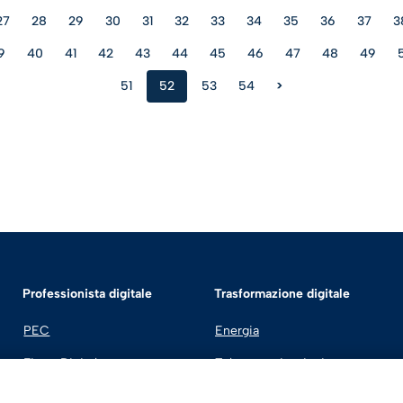
27
28
29
30
31
32
33
34
35
36
37
3
9
40
41
42
43
44
45
46
47
48
49
51
52
53
54
>
Professionista digitale
Trasformazione digitale
PEC
Energia
Firma Digitale
Telecomunicazioni
Fatturazione Elettronica
Automotive