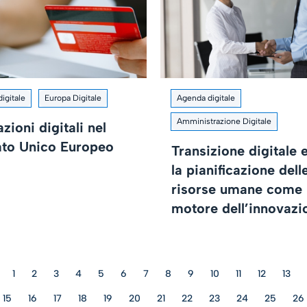
igitale
Europa Digitale
Agenda digitale
Amministrazione Digitale
zioni digitali nel
to Unico Europeo
Transizione digitale 
la pianificazione dell
risorse umane come
motore dell’innovazi
1
2
3
4
5
6
7
8
9
10
11
12
13
15
16
17
18
19
20
21
22
23
24
25
26