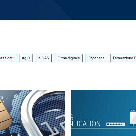
ezza dati
AgID
eIDAS
Firma digitale
Paperless
Fatturazione 