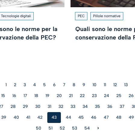
Tecnologie digitali
PEC
Pillole normative
 sono le norme per la
Quali sono le norme 
rvazione della PEC?
conservazione della
1
2
3
4
5
6
7
8
9
10
11
12
13
15
16
17
18
19
20
21
22
23
24
25
26
27
28
29
30
31
32
33
34
35
36
37
3
39
40
41
42
43
44
45
46
47
48
49
50
51
52
53
54
>