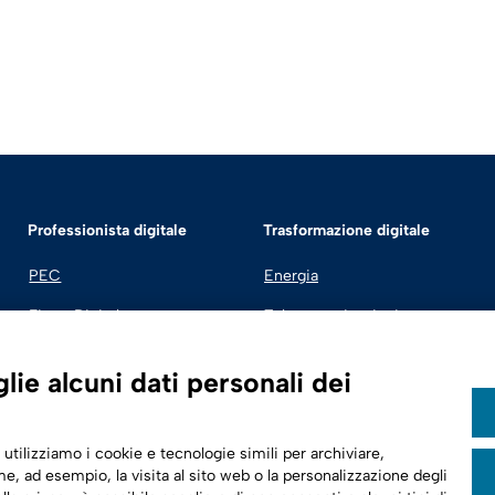
Professionista digitale
Trasformazione digitale
PEC
Energia
Firma Digitale
Telecomunicazioni
Fatturazione Elettronica
Automotive
ie alcuni dati personali dei
SPID | Identità Digitale
Sicurezza Digitale
 utilizziamo i cookie e tecnologie simili per archiviare,
Cloud
e, ad esempio, la visita al sito web o la personalizzazione degli